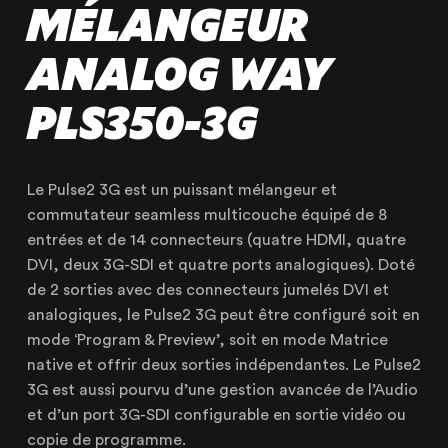
MÉLANGEUR
ANALOG WAY
PLS350-3G
Le Pulse2 3G est un puissant mélangeur et
commutateur seamless multicouche équipé de 8
NOTRE ENTREPRISE
entrées et de 14 connecteurs (quatre HDMI, quatre
NOS EXPERTISES
DVI, deux 3G-SDI et quatre ports analogiques). Doté
de 2 sorties avec des connecteurs jumelés DVI et
NOS RÉALISATIONS
analogiques, le Pulse2 3G peut être configuré soit en
NOS PRODUITS À LOUER
mode ‘Program & Preview’, soit en mode Matrice
NOS PRODUITS À VENDRE
native et offrir deux sorties indépendantes. Le Pulse2
3G est aussi pourvu d’une gestion avancée de l’Audio
CERTIFIÉE ISO 20121
et d’un port 3G-SDI configurable en sortie vidéo ou
copie de programme.