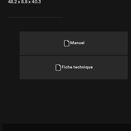
48.2 x 8.8 x 40.3
62520 Le Touquet, France
+33 (3) 20 72 39 98
Manuel
Fiche technique