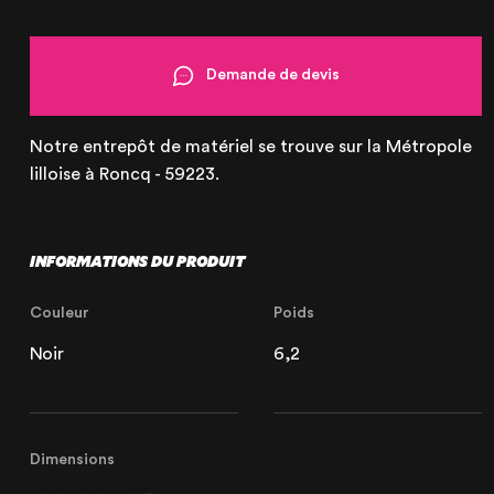
Demande de devis
Lille
21 Avenue de l'Europe
59223 Roncq, France
Notre entrepôt de matériel se trouve sur la Métropole
+33 (3) 74 49 25 11
lilloise à Roncq - 59223.
INFORMATIONS DU PRODUIT
Paris
20 Rue Cambon
Couleur
Poids
75001 Paris, France
+33 (1) 44 50 40 70
Noir
6,2
Dimensions
Le Touquet