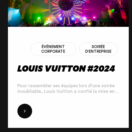
ÉVÉNEMENT
SOIRÉE
CORPORATE
D'ENTREPRISE
LOUIS VUITTON #2024
Pour rassembler ses équipes lors d’une soirée
inoubliable, Louis Vuitton a confié la mise en
œuvre technique de la Louis World Night à
Public Address. Lieu iconique et prestigieux, le
Palais Brongniart a été sublimé grâce à une
DÉCOUVRIR
mise en scène immersive et spectaculaire.
Notre mission : proposer une expérience
unique, avec un décor scénique sur mesure,
dont un élément central fort, un "lustre"