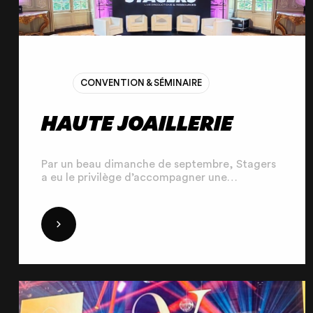
CONVENTION & SÉMINAIRE
HAUTE JOAILLERIE
Par un beau dimanche de septembre, Stagers
a eu le privilège d’accompagner une
prestigieuse maison chinoise de Haute
Joaillerie pour un événement exclusif au sein
du Château de Chantilly. Notre mission :
DÉCOUVRIR
transformer en un temps record la Maison de
Sylvie, ancien corps de chasse du domaine, en
un espace raffiné et parfaitement adapté aux
exigences d’un univers de prestige.