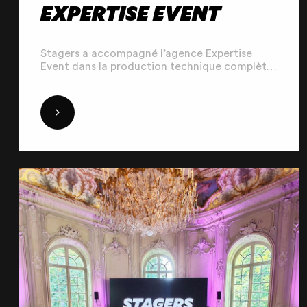
EXPERTISE EVENT
Stagers a accompagné l’agence Expertise
Event dans la production technique complète
d’un événement d’envergure à Lille Grand
Palais. Pendant 8 jours, nos équipes ont
déployé un dispositif multi-formats combinant
DÉCOUVRIR
conventions, soirées et animation
fédératrice, avec une coordination
millimétrée et une maîtrise technique globale
du site.