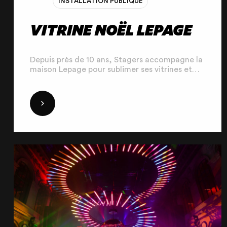
INSTALLATION PUBLIQUE
VITRINE NOËL LEPAGE
Depuis près de 10 ans, Stagers accompagne la
maison Lepage pour sublimer ses vitrines et
ses façades à l’occasion des fêtes de fin
d’année. En 2024, nous avons une nouvelle
fois donné vie à des illuminations sur-mesure,
DÉCOUVRIR
transformant les magasins en véritables écrins
de lumière et de magie de Noël.