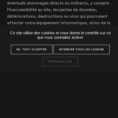
éventuels dommages directs ou indirects, y compris
l’inaccessibilité au site, les pertes de données,
détériorations, destructions ou virus qui pourraient
affecter votre équipement informatique, et/ou de la
présence de virus sur son site.
Ce site utilise des cookies et vous donne le contrôle sur ce
que vous souhaitez activer
Vous reconnaissez avoir vérifié que la configuration
informatique utilisée ne contient aucun virus et est en
OK, TOUT ACCEPTER
INTERDIRE TOUS LES COOKIES
parfait état de fonctionnement.
PERSONNALISER
VOUS AVEZ
UN PROJET ?