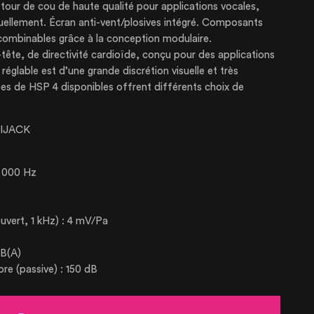
tour de cou de haute qualité pour applications vocales,
duellement. Écran anti-vent/plosives intégré. Composants
combinables grâce à la conception modulaire.
-tête, de directivité cardioïde, conçu pour des applications
réglable est d’une grande discrétion visuelle et très
tes de HSP 4 disponibles offrent différents choix de
PRISE
IJACK
SES
0 000 Hz
TIONS
 ouvert, 1 kHz) : 4 mV/Pa
S À LOUER
dB(A)
re (passive) : 150 dB
S À VENDRE