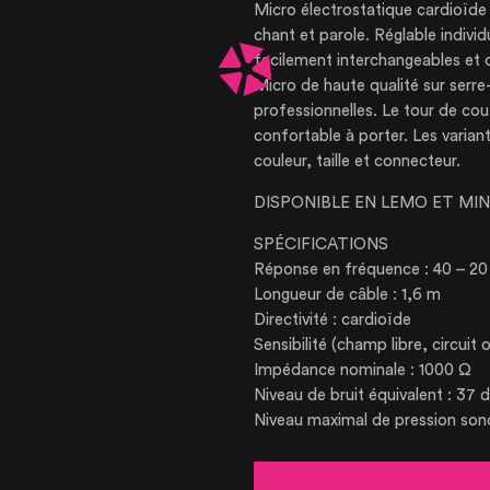
Micro électrostatique cardioïde 
chant et parole. Réglable indivi
facilement interchangeables et 
Micro de haute qualité sur serre
professionnelles. Le tour de cou 
confortable à porter. Les varian
NOTRE ENTRE
couleur, taille et connecteur.
DISPONIBLE EN LEMO ET MIN
NOS EXPERTI
SPÉCIFICATIONS
Réponse en fréquence : 40 – 2
Longueur de câble : 1,6 m
NOS RÉALISA
Directivité : cardioïde
Sensibilité (champ libre, circuit
Impédance nominale : 1000 Ω
NOS PRODUIT
Niveau de bruit équivalent : 37 
Niveau maximal de pression sono
NOS PRODUIT