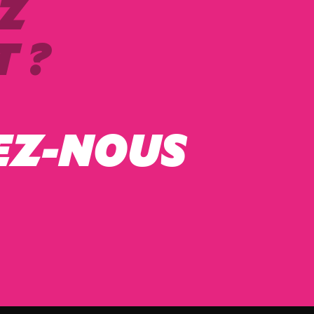
Z
 ?
EZ-NOUS