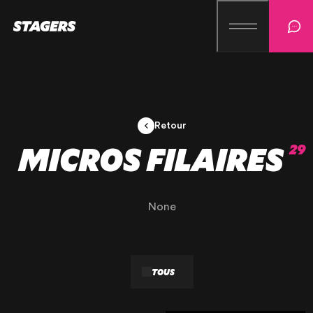
Retour
MICROS FILAIRES
29
None
TOUS