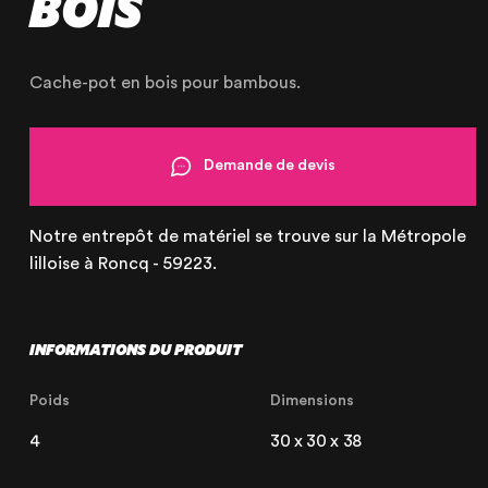
BOIS
Cache-pot en bois pour bambous.
NOTRE ENTREPRISE
Demande de devis
NOS EXPERTISES
NOS RÉALISATIONS
Notre entrepôt de matériel se trouve sur la Métropole
NOS PRODUITS À LOUER
lilloise à Roncq - 59223.
NOS PRODUITS À VENDRE
CERTIFIÉE ISO 20121
INFORMATIONS DU PRODUIT
Poids
Dimensions
4
30 x 30 x 38
Lille