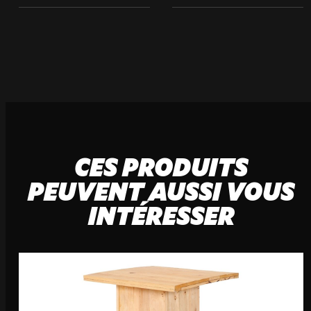
21 Avenue de l'Europe
59223 Roncq, France
+33 (3) 74 49 25 11
Paris
20 Rue Cambon
75001 Paris, France
+33 (1) 44 50 40 70
CES PRODUITS
PEUVENT AUSSI VOUS
INTÉRESSER
Le Touquet
62520 Le Touquet, France
+33 (3) 20 72 39 98