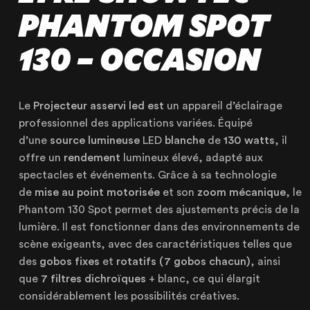
PHANTOM SPOT
130 – OCCASION
NOTRE ENTREPRISE
Le
Projecteur
asservi
led
est
un appareil d’éclairage
professionnel des applications variées. Équipé
NOS EXPERTISES
d’une
source
lumineuse
LED
blanche
de
130
watts
, il
NOS RÉALISATIONS
offre un
rendement
lumineux élevé, adapté aux
spectacles et événements. Grâce à sa technologie
NOS PRODUITS À LOUER
de
mise au point motorisée
et son
zoom mécanique
, le
NOS PRODUITS À VENDRE
Phantom 130 Spot permet des ajustements précis de la
CERTIFIÉE ISO 20121
lumière. Il est fonctionner dans des environnements de
scène exigeants, avec des caractéristiques telles que
des
gobos fixes
et
rotatifs (7 gobos chacun)
, ainsi
que
7 filtres dichroïques
+ blanc, ce qui élargit
considérablement les possibilités créatives.