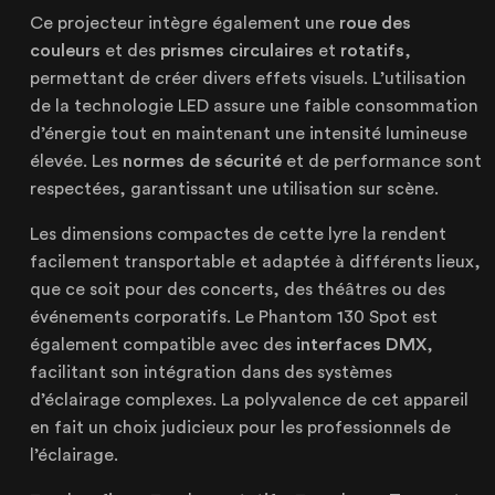
Lille
Ce projecteur intègre également une
roue des
21 Avenue de l'Europe
couleurs
et des
prismes circulaires
et
rotatifs
,
59223 Roncq, France
permettant de créer divers effets visuels. L’utilisation
+33 (3) 74 49 25 11
de la technologie LED assure une faible consommation
d’énergie tout en maintenant une intensité lumineuse
élevée. Les
normes de sécurité
et de performance sont
respectées, garantissant une utilisation sur scène.
Paris
20 Rue Cambon
Les dimensions compactes de cette lyre la rendent
75001 Paris, France
facilement transportable et adaptée à différents lieux,
+33 (1) 44 50 40 70
que ce soit pour des concerts, des théâtres ou des
événements corporatifs. Le Phantom 130 Spot est
également compatible avec des
interfaces DMX
,
facilitant son intégration dans des systèmes
Le Touquet
d’éclairage complexes. La polyvalence de cet appareil
en fait un choix judicieux pour les professionnels de
62520 Le Touquet, France
l’éclairage.
+33 (3) 20 72 39 98