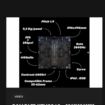
NOTRE ENTREPRISE
NOS EXPERTISES
NOS RÉALISATIONS
NOS PRODUITS À LOUER
NOS PRODUITS À VENDRE
CERTIFIÉE ISO 20121
Lille
21 Avenue de l'Europe
59223 Roncq, France
+33 (3) 74 49 25 11
VIDÉO