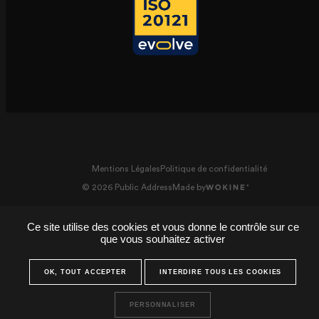
Mentions Légales
Politique de confidentialité
© 2026 Public Address
Made by
Public Address - agence
Private Address - événement privé et
Ce site utilise des cookies et vous donne le contrôle sur ce
événementielle
mariage
que vous souhaitez activer
OK, TOUT ACCEPTER
INTERDIRE TOUS LES COOKIES
PERSONNALISER