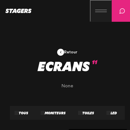
Retour
ECRANS
11
None
TOUS
MONITEURS
TOILES
LED