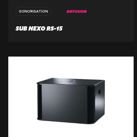
DIFFUSION
SONORISATION
NOTRE ENTREPRISE
SUB NEXO RS-15
NOS EXPERTISES
NOS RÉALISATIONS
NOS PRODUITS À LOUER
NOS PRODUITS À VENDRE
CERTIFIÉE ISO 20121
Lille
21 Avenue de l'Europe
59223 Roncq, France
+33 (3) 74 49 25 11