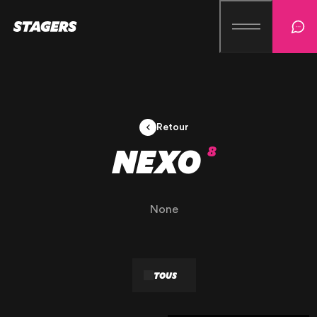
Retour
NEXO
8
None
TOUS