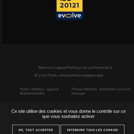
Mentions Légales
Politique de confidentialité
© 2026 Public Address
Made by
Public Address - agence
Private Address - événement privé et
événementielle
mariage
Ce site utilise des cookies et vous donne le contrôle sur ce
que vous souhaitez activer
OK, TOUT ACCEPTER
INTERDIRE TOUS LES COOKIES