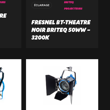
S À VENDRE
EURS
BRITEQ
ÉCLAIRAGE
PROJECTEURS
RE
 20121
FRESNEL BT-THEATRE
NOIR BRITEQ 50WW –
3200K