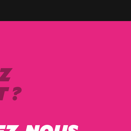
Z
 ?
EZ-NOUS