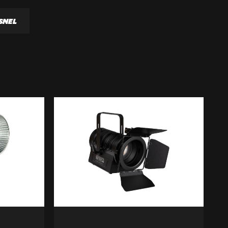
SNEL
PRISE
SES
TIONS
S À LOUER