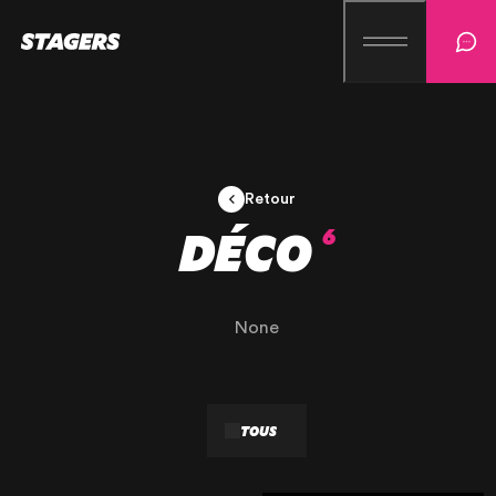
Retour
DÉCO
6
None
TOUS