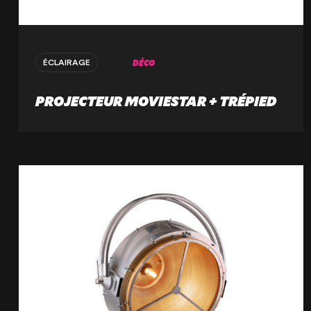
75001 Paris, France
+33 (1) 44 50 40 70
DÉCO
ÉCLAIRAGE
Le Touquet
PROJECTEUR MOVIESTAR + TRÉPIED
62520 Le Touquet, France
+33 (3) 20 72 39 98