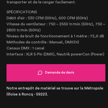
transporter et de le ranger facilement.
SPÉCIFICATIONS
Débit d’air : 530 CFM (50Hz), 600 CFM (60Hz)
Vitesse du ventilateur : 750 – 2550 tr/min (50Hz), 750 –
Lille
2800 tr/min (60Hz)
21 Avenue de l'Europe
59223 Roncq, France
Niveau de bruit de fonctionnement à 1 mètre : 72,6 dB
+33 (3) 74 49 25 11
Méthodes de contrôle : Manuel, DMX512
Canaux DMX : 1 canal
Interface : XLR 5-Pin (DMX), Neutrik powerCon (Power)
Paris
20 Rue Cambon
Demande de devis
75001 Paris, France
+33 (1) 44 50 40 70
Notre entrepôt de matériel se trouve sur la Métropole
lilloise à Roncq - 59223.
Le Touquet