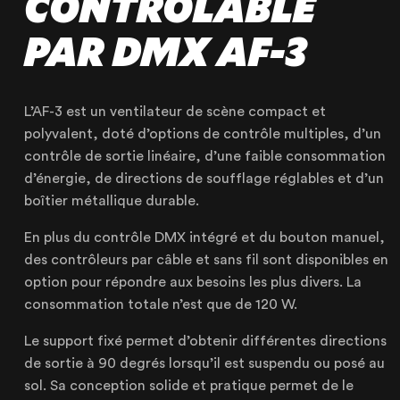
CONTRÔLABLE
PAR DMX AF-3
L’AF-3 est un ventilateur de scène compact et
polyvalent, doté d’options de contrôle multiples, d’un
contrôle de sortie linéaire, d’une faible consommation
d’énergie, de directions de soufflage réglables et d’un
boîtier métallique durable.
NOTRE ENTREPRISE
En plus du contrôle DMX intégré et du bouton manuel,
NOS EXPERTISES
des contrôleurs par câble et sans fil sont disponibles en
NOS RÉALISATIONS
option pour répondre aux besoins les plus divers. La
consommation totale n’est que de 120 W.
NOS PRODUITS À LOUER
NOS PRODUITS À VENDRE
Le support fixé permet d’obtenir différentes directions
de sortie à 90 degrés lorsqu’il est suspendu ou posé au
CERTIFIÉE ISO 20121
sol. Sa conception solide et pratique permet de le