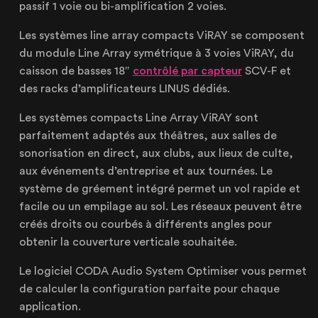
CERTIFIÉE ISO 20121
passif 1 voie ou bi-amplification 2 voies.
Les systèmes line array compacts ViRAY se composent
du module Line Array symétrique à 3 voies ViRAY, du
caisson de basses 18″
contrôlé par capteur
SCV-F et
des racks d’amplificateurs LINUS dédiés.
Lille
21 Avenue de l'Europe
Les systèmes compacts Line Array ViRAY sont
59223 Roncq, France
parfaitement adaptés aux théâtres, aux salles de
+33 (3) 74 49 25 11
sonorisation en direct, aux clubs, aux lieux de culte,
aux événements d’entreprise et aux tournées. Le
système de gréement intégré permet un vol rapide et
facile ou un empilage au sol. Les réseaux peuvent être
Paris
créés droits ou courbés à différents angles pour
20 Rue Cambon
obtenir la couverture verticale souhaitée.
75001 Paris, France
+33 (1) 44 50 40 70
Le logiciel CODA Audio System Optimiser vous permet
de calculer la configuration parfaite pour chaque
application.