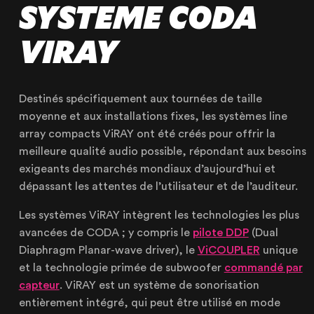
SYSTEME CODA
VIRAY
Destinés spécifiquement aux tournées de taille
moyenne et aux installations fixes, les systèmes line
array compacts ViRAY ont été créés pour offrir la
meilleure qualité audio possible, répondant aux besoins
exigeants des marchés mondiaux d’aujourd’hui et
dépassant les attentes de l’utilisateur et de l’auditeur.
NOTRE ENTREPRISE
NOS EXPERTISES
Les systèmes ViRAY intègrent les technologies les plus
avancées de CODA ; y compris le
pilote DDP
(Dual
NOS RÉALISATIONS
Diaphragm Planar-wave driver), le
ViCOUPLER
unique
NOS PRODUITS À LOUER
et la technologie primée de subwoofer
commandé par
capteur
. ViRAY est un système de sonorisation
NOS PRODUITS À VENDRE
entièrement intégré, qui peut être utilisé en mode