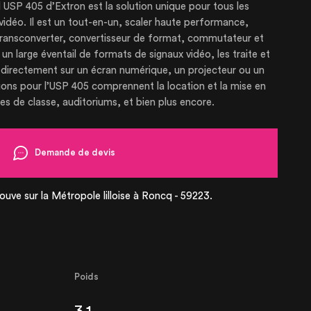
l USP 405 d’Extron est la solution unique pour tous les
vidéo. Il est un tout-en-un, scaler haute performance,
transconverter, convertisseur de format, commutateur et
n large éventail de formats de signaux vidéo, les traite et
 directement sur un écran numérique, un projecteur ou un
ations pour l’USP 405 comprennent la location et la mise en
PRISE
les de classe, auditoriums, et bien plus encore.
SES
Demande de devis
TIONS
ouve sur la Métropole lilloise à Roncq - 59223.
S À LOUER
Poids
S À VENDRE
3,1