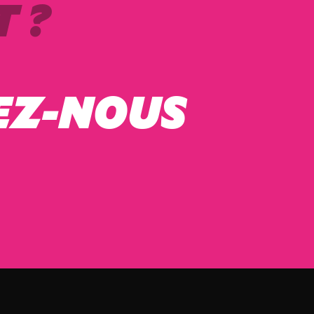
 ?
EZ-NOUS