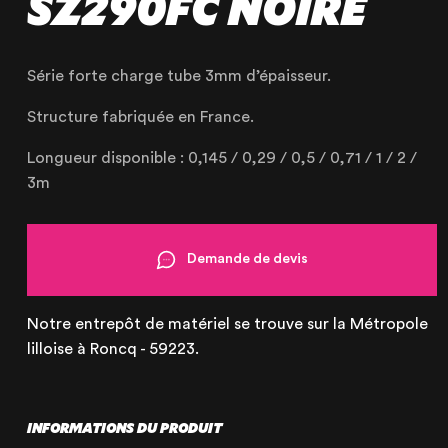
SZ290FC NOIRE
Série forte charge tube 3mm d’épaisseur.
Structure fabriquée en France.
NOTRE ENTREPRISE
Longueur disponible : 0,145 / 0,29 / 0,5 / 0,71 / 1 / 2 /
3m
NOS EXPERTISES
NOS RÉALISATIONS
NOS PRODUITS À LOUER
Demande de devis
NOS PRODUITS À VENDRE
Notre entrepôt de matériel se trouve sur la Métropole
CERTIFIÉE ISO 20121
lilloise à Roncq - 59223.
INFORMATIONS DU PRODUIT