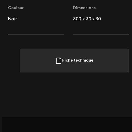
Lille
Couleur
Dimensions
21 Avenue de l'Europe
59223 Roncq, France
Noir
300 x 30 x 30
+33 (3) 74 49 25 11
Paris
Fiche technique
20 Rue Cambon
75001 Paris, France
+33 (1) 44 50 40 70
Le Touquet
62520 Le Touquet, France
+33 (3) 20 72 39 98