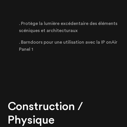
CERTIFIÉE ISO 20121
Protège la lumière excédentaire des éléments
scéniques et architecturaux
Lille
Barndoors pour une utilisation avec la IP onAir
Panel 1
21 Avenue de l'Europe
59223 Roncq, France
+33 (3) 74 49 25 11
Paris
20 Rue Cambon
75001 Paris, France
Construction /
+33 (1) 44 50 40 70
Physique