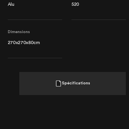
Alu
520
Lille
21 Avenue de l'Europe
59223 Roncq, France
+33 (3) 74 49 25 11
Dimensions
270x270x80cm
Paris
20 Rue Cambon
75001 Paris, France
+33 (1) 44 50 40 70
Spécifications
Le Touquet
62520 Le Touquet, France
+33 (3) 20 72 39 98