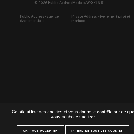
© 2026 Public Address
Made by
Public Address - agence
Private Address - événement privé et
événementielle
mariage
Ce site utilise des cookies et vous donne le contrôle sur ce qu
vous souhaitez activer
OK, TOUT ACCEPTER
INTERDIRE TOUS LES COOKIES