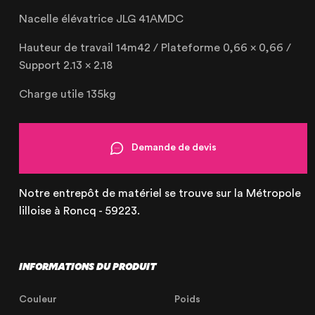
Nacelle élévatrice JLG 41AMDC
Hauteur de travail 14m42 / Plateforme 0,66 x 0,66 /
Support 2.13 x 2.18
Charge utile 135kg
NOTRE ENTREPRISE
NOS EXPERTISES
Demande de devis
NOS RÉALISATIONS
NOS PRODUITS À LOUER
Notre entrepôt de matériel se trouve sur la Métropole
lilloise à Roncq - 59223.
NOS PRODUITS À VENDRE
CERTIFIÉE ISO 20121
INFORMATIONS DU PRODUIT
Couleur
Poids