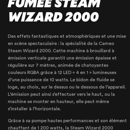
FUMÉE STEAM
WIZARD 2000
Des effets fantastiques et atmosphériques et une mise
en scène spectaculaire : la spécialité de la Cameo
Steam Wizard 2000. Cette machine à brouillard à
émission verticale garantit une émission épaisse et
régulière sur 7 mètres, animée de chatoyantes
couleurs RGBA grâce à 12 LED « 4 en 1 » lumineuses
d’une puissance de 10 watts. Le bidon de fluide se
NOTRE ENTREPRISE
loge, au choix, sur le dessus ou le dessous de l’appareil.
NOS EXPERTISES
L’émission peut ainsi s’effectuer vers le haut, ou la
NOS RÉALISATIONS
machine se monter en hauteur, elle peut même
s’installer à l’horizontale.
NOS PRODUITS À LOUER
Grâce à sa pompe hautes performances et son élément
NOS PRODUITS À VENDRE
chauffant de 1 200 watts, la Steam Wizard 2000