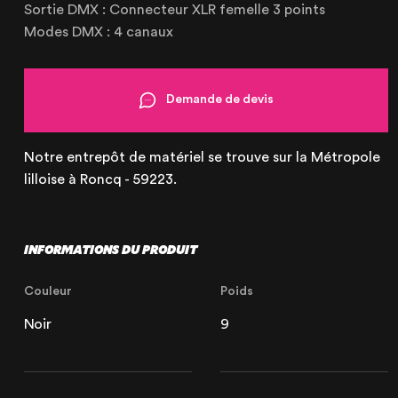
Sortie DMX : Connecteur XLR femelle 3 points
Le Touquet
Modes DMX : 4 canaux
62520 Le Touquet, France
+33 (3) 20 72 39 98
Demande de devis
Notre entrepôt de matériel se trouve sur la Métropole
lilloise à Roncq - 59223.
INFORMATIONS DU PRODUIT
Couleur
Poids
Noir
9