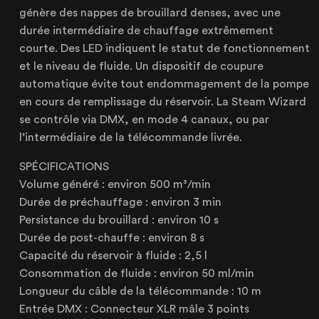
CERTIFIÉE ISO 20121
génère des nappes de brouillard denses, avec une
durée intermédiaire de chauffage extrêmement
courte. Des LED indiquent le statut de fonctionnement
et le niveau de fluide. Un dispositif de coupure
automatique évite tout endommagement de la pompe
Lille
en cours de remplissage du réservoir. La Steam Wizard
21 Avenue de l'Europe
se contrôle via DMX, en mode 4 canaux, ou par
59223 Roncq, France
l’intermédiaire de la télécommande livrée.
+33 (3) 74 49 25 11
SPÉCIFICATIONS
Volume généré : environ 500 m³/min
Durée de préchauffage : environ 3 min
Paris
Persistance du brouillard : environ 10 s
Durée de post-chauffe : environ 8 s
20 Rue Cambon
75001 Paris, France
Capacité du réservoir à fluide : 2,5 l
+33 (1) 44 50 40 70
Consommation de fluide : environ 50 ml/min
Longueur du câble de la télécommande : 10 m
Entrée DMX : Connecteur XLR mâle 3 points