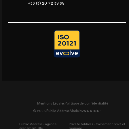
+33 (3) 20 72 39 98
Mentions Légales
Politique de confidentialité
© 2026 Public Address
Made by
Public Address - agence
Private Address - événement privé et
événementielle
mariage