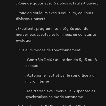
NOS PRODUITS À VENDRE
Roue de gobos avec 6 gobos rotatifs + ouvert
CERTIFIÉE ISO 20121
Roue de couleurs avec 8 couleurs, couleurs
divisées + ouvert
Excellents programmes intégrés pour de
merveilleux spectacles lumineux en constante
Lille
évolution
21 Avenue de l'Europe
59223 Roncq, France
Plusieurs modes de fonctionnement :
+33 (3) 74 49 25 11
Contrôle DMX : utilisation de 5, 15 ou 18
canaux
Autonome : activé par le son grâce à un
Paris
micro interne
20 Rue Cambon
75001 Paris, France
Maître/esclave : merveilleux spectacles
+33 (1) 44 50 40 70
synchronisés en mode autonome