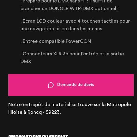
Préparé pour le DMX sans fil : il suffit de
brancher un DONGLE WTR-DMX optionnel !
Le Touquet
Ecran LCD couleur avec 4 touches tactiles pour
une navigation aisée dans les menus
62520 Le Touquet, France
+33 (3) 20 72 39 98
Entrée compatible PowerCON
Connecteurs XLR 3p pour l’entrée et la sortie
DMX
Demande de devis
Notre entrepôt de matériel se trouve sur la Métropole
lilloise à Roncq - 59223.
INFORMATIONS DU PRODUIT