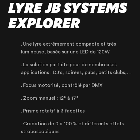
LYRE JB SYSTEMS
EXPLORER
Une lyre extrêmement compacte et très
lumineuse, basée sur une LED de 120W
La solution parfaite pour de nombreuses
applications : DJ’s, soirées, pubs, petits clubs,…
Focus motorisé, contrôlé par DMX
NOTRE ENTREPRISE
Zoom manuel : 12° à 17°
NOS EXPERTISES
Prisme rotatif à 3 facettes
NOS RÉALISATIONS
Gradation de 0 à 100 % et différents effets
NOS PRODUITS À LOUER
stroboscopiques