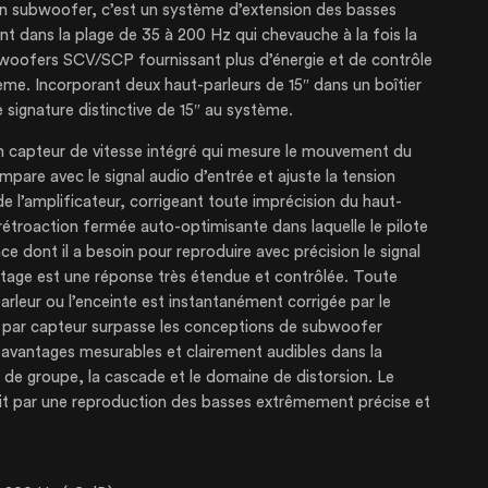
n subwoofer, c’est un système d’extension des basses
t dans la plage de 35 à 200 Hz qui chevauche à la fois la
woofers SCV/SCP fournissant plus d’énergie et de contrôle
tème. Incorporant deux haut-parleurs de 15″ dans un boîtier
e signature distinctive de 15″ au système.
n capteur de vitesse intégré qui mesure le mouvement du
pare avec le signal audio d’entrée et ajuste la tension
 l’amplificateur, corrigeant toute imprécision du haut-
PRISE
e rétroaction fermée auto-optimisante dans laquelle le pilote
e dont il a besoin pour reproduire avec précision le signal
antage est une réponse très étendue et contrôlée. Toute
SES
arleur ou l’enceinte est instantanément corrigée par le
e par capteur surpasse les conceptions de subwoofer
 avantages mesurables et clairement audibles dans la
TIONS
d de groupe, la cascade et le domaine de distorsion. Le
uit par une reproduction des basses extrêmement précise et
S À LOUER