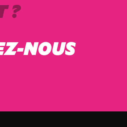
 ?
EZ-NOUS