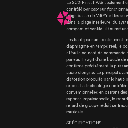
Le SC2-F n’est PAS seulement u
contrôlé par capteur fonctionnan
plage basse de ViRAY et les sub
dans la plage inférieure. du sys
compact et ventilé, il fournit un
Les haut-parleurs contiennent u
diaphragme en temps réel, le com
et/ou le courant de commande de
NOTRE ENTRE
parleur. Il s’agit d’une boucle d
confirme précisément la puissanc
audio d’origine. Le principal av
NOS EXPERTI
distorsion produite par le haut-p
retour. La technologie contrôlé
conventionnelles en offrant des
NOS RÉALISA
réponse impulsionnelle, le retar
retard de groupe réduit se trad
musicale.
NOS PRODUIT
SPÉCIFICATIONS