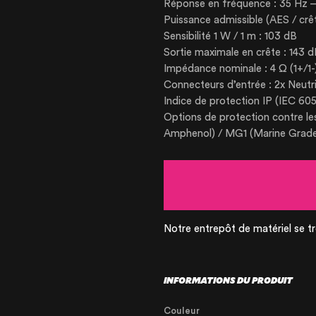
Réponse en fréquence : 35 Hz –
NOS PRODUIT
Puissance admissible (AES / cr
Sensibilité 1 W / 1 m : 103 dB
Sortie maximale en crête : 143 
CERTIFIÉE ISO
Impédance nominale : 4 Ω (1+/1-
Connecteurs d’entrée : 2x Neut
Indice de protection IP (IEC 6
Options de protection contre le
Amphenol) / MG1 (Marine Grade 
Notre entrepôt de matériel se tr
INFORMATIONS DU PRODUIT
Couleur