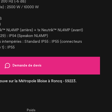
 200 Hz (-6 dB)
S À VENDRE
ête) : 2500 W / 10000 W
dB
 20121
)
rik™ NL4MP (arrière) + 1x Neutrik™ NL4MP (avant)
0529) : IP54 (Speakon NL4MP)
s intempéries : Standard IP55 : IP55 (connecteurs
1) : IP55
Demande de devis
ouve sur la Métropole lilloise à Roncq - 59223.
Poids