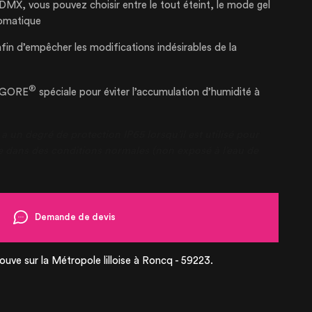
DMX, vous pouvez choisir entre le tout éteint, le mode gel
omatique
afin d’empêcher les modifications indésirables de la
®
e GORE
spéciale pour éviter l’accumulation d’humidité à
un degré de protection IP65 lorsqu’il est utilisé pour
re dans des conditions normales (non exposé à l’eau de
Demande de devis
ouve sur la Métropole lilloise à Roncq - 59223.