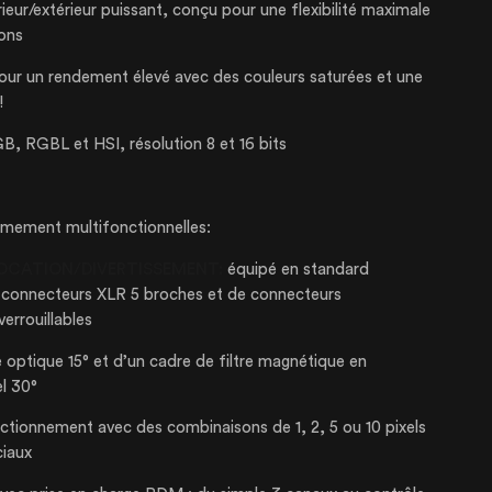
ieur/extérieur puissant, conçu pour une flexibilité maximale
ions
r un rendement élevé avec des couleurs saturées et une
!
B, RGBL et HSI, résolution 8 et 16 bits
PRISE
êmement multifonctionnelles:
 LOCATION/DIVERTISSEMENT:
équipé en standard
e connecteurs XLR 5 broches et de connecteurs
SES
errouillables
 optique 15° et d’un cadre de filtre magnétique en
TIONS
el 30°
tionnement avec des combinaisons de 1, 2, 5 ou 10 pixels
S À LOUER
ciaux