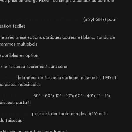
ec prise en charge RDM : du simple 3 canaux au contrôle
S À VENDRE
®
pteur DMX Wireless Solution
G4/G4S
(à 2,4 GHz) pour
isation faciles
 20121
 avec présélections statiques couleur et blanc, fondu de
grammes multipixels
sponibles en option:
z le faisceau facilement sur scène
issement:
le limiteur de faisceau statique masque les LED et
parasites indésirables
rents faisceaux:
60° – 60°x 10° – 10°x 60° – 40°x 1° – 1°x
faisceau parfait!
agnétique vide:
pour installer facilement les différents
 du faisceau
rudé avec un capot en verre trempé