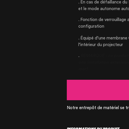
En cas de défaillance du 
et le mode autonome aut
Fonction de verrouillage 
configuration
Équipé d’une membran
l’intérieur du projecteur
REMARQUE : ce produit a 
une installation extérieu
mer)
Notre entrepôt de matériel se tr
INFORMATIONS DU PRODUIT