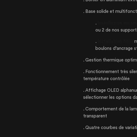
Base solide et multifonct
Installation sur u
ou 2 de nos suppo
Installation fixe:
m
boulons d’ancrage s
Gestion thermique optimal
Fonctionnement très sile
température contrôlée
Affichage OLED alphanum
sélectionner les options d
Comportement de la lampe
transparent
Quatre courbes de variatio