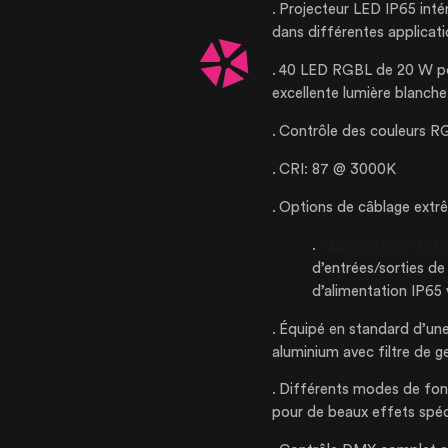
Projecteur LED IP65 intér
dans différentes applicat
40 LED RGBL de 20 W pou
excellente lumière blanche
Contrôle des couleurs RG
CRI: 87 @ 3000K
NOTRE ENTRE
Options de câblage extr
Applications de
d’entrées/sorties d
NOS EXPERTI
d’alimentation IP65 v
Équipé en standard d’une
NOS RÉALISA
aluminium avec filtre de g
Différents modes de fonc
NOS PRODUIT
pour de beaux effets spé