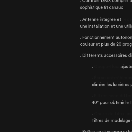
Contrôle DMX complet av
NOS PRODUIT
sophistiqué 81 canaux
Antenne intégrée et
réce
une installation et une util
CERTIFIÉE ISO
Fonctionnement autonome
couleur et plus de 20 pro
Différents accessoires di
Coupe-flux:
ajuste
Écran anti-éblou
élimine les lumières 
Filtres avec diffé
40° pour obtenir le 
Cadre de filtre m
filtres de modelage
Boîtier en aluminium ext