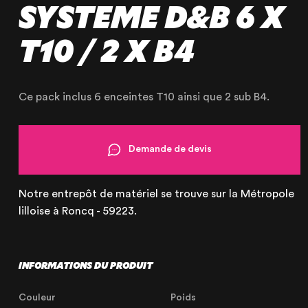
SYSTEME D&B 6 X
T10 / 2 X B4
OUR AGENCY
Ce pack inclus 6 enceintes T10 ainsi que 2 sub B4.
OUR EXPERTISE
OUR ACCOMPANIMENT
Demande de devis
OUR REALISATIONS
RENTAL PRODUCTS
Notre entrepôt de matériel se trouve sur la Métropole
lilloise à Roncq - 59223.
PRODUCTS FOR SALE
INFORMATIONS DU PRODUIT
Couleur
Poids
Lille