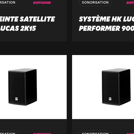
DIFFUSION
DIF
ISATION
SONORISATION
RENTAL PROD
EINTE SATELLITE
SYSTÈME HK LU
LUCAS 2K15
PERFORMER 90
PRODUCTS FO