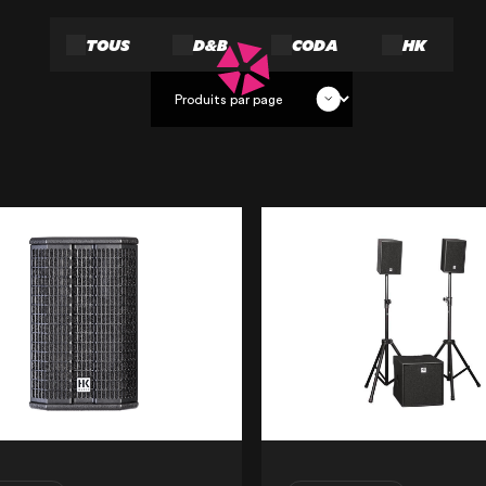
TOUS
D&B
CODA
HK
OUR AGENCY
OUR EXPERTI
OUR ACCOMP
OUR REALISA