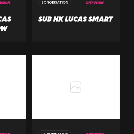
FUSION
DIFFUSION
SONORISATION
UCTS
CAS
SUB HK LUCAS SMART
0W
R SALE