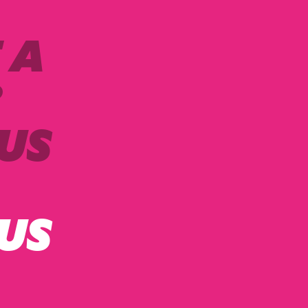
 A
?
US
US