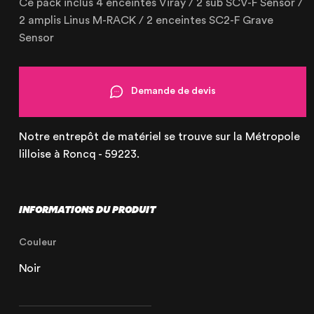
Ce pack inclus 4 enceintes Viray / 2 sub SCV-F Sensor /
2 amplis Linus M-RACK / 2 enceintes SC2-F Grave
Sensor
OUR AGENCY
Demande de devis
OUR EXPERTISE
OUR ACCOMPANIMENT
Notre entrepôt de matériel se trouve sur la Métropole
lilloise à Roncq - 59223.
OUR REALISATIONS
RENTAL PRODUCTS
PRODUCTS FOR SALE
INFORMATIONS DU PRODUIT
Couleur
Noir
Lille