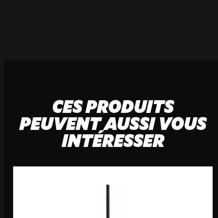
21 Avenue de l'Europe
59223 Roncq, France
+33 (3) 74 49 25 11
Paris
20 Rue Cambon
75001 Paris, France
CES PRODUITS
+33 (1) 44 50 40 70
PEUVENT AUSSI VOUS
INTÉRESSER
Le Touquet
62520 Le Touquet, France
+33 (3) 20 72 39 98