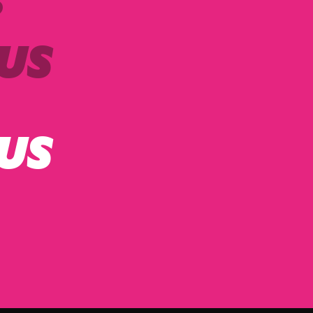
?
US
US