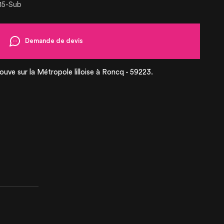
15-Sub
Demande de devis
ouve sur la Métropole lilloise à Roncq - 59223.
SE
ANIMENT
TIONS
UCTS
R SALE