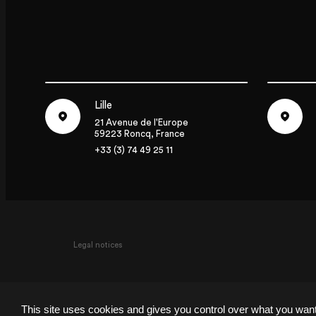
Lille
21 Avenue de l'Europe
59223 Roncq, France
+33 (3) 74 49 25 11
Lille
P
Legal notices
21 Avenue de l'Europe
59223 Roncq, France
7
+33 (3) 74 49 25 11
+
This site uses cookies and gives you control over what you want