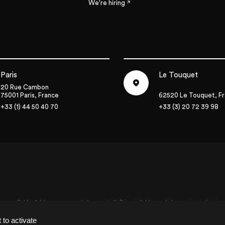
We're hiring
Paris
Le Touquet
20 Rue Cambon
75001 Paris, France
62520 Le Touquet, F
+33 (1) 44 50 40 70
+33 (3) 20 72 39 98
aris
Le Touquet
20 Rue Cambon
5001 Paris, France
62520 Le Touquet, Fra
33 (1) 44 50 40 70
+33 (3) 20 72 39 98
Public Address - agence événementielle
Private Address - événement privé et ma
 to activate