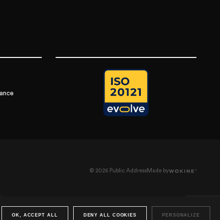
rance
© 2026 Public Address
Made by
nce
riage
OK, ACCEPT ALL
DENY ALL COOKIES
PERSONALIZE