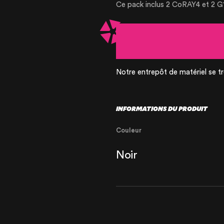
Ce pack inclus 2 CoRAY4 et 2 G
OUR AGENCY
Notre entrepôt de matériel se tr
OUR EXPERTI
INFORMATIONS DU PRODUIT
OUR ACCOMP
Couleur
OUR REALISA
Noir
RENTAL PROD
PRODUCTS FO