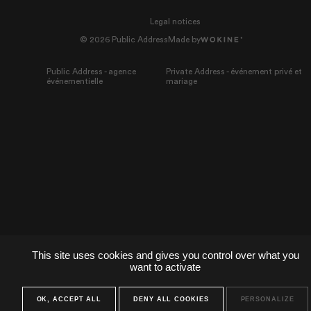
Legal notices
© 2026 Public Address
Made by
Public Address - agence
Private Address - événement privé et
événementielle
mariage
This site uses cookies and gives you control over what you
want to activate
OK, ACCEPT ALL
DENY ALL COOKIES
PERSONALIZE