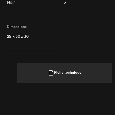
Noir
3
Lille
21 Avenue de l'Europe
59223 Roncq, France
+33 (3) 74 49 25 11
Dimensions
29 x 30 x 30
Paris
20 Rue Cambon
75001 Paris, France
+33 (1) 44 50 40 70
Fiche technique
Le Touquet
62520 Le Touquet, France
+33 (3) 20 72 39 98