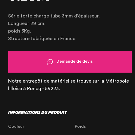
Série forte charge tube 3mm d’épaisseur.
Longueur 29 cm.
poids 3Kg.
Structure fabriquée en France.
OUR AGENCY
OUR EXPERTISE
Demande de devis
OUR ACCOMPANIMENT
Notre entrepôt de matériel se trouve sur la Métropole
OUR REALISATIONS
lilloise à Roncq - 59223.
RENTAL PRODUCTS
PRODUCTS FOR SALE
INFORMATIONS DU PRODUIT
Couleur
Poids