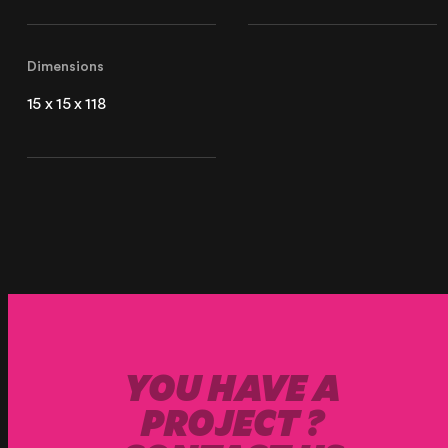
Paris
Dimensions
20 Rue Cambon
75001 Paris, France
15 x 15 x 118
+33 (1) 44 50 40 70
Le Touquet
62520 Le Touquet, France
+33 (3) 20 72 39 98
YOU HAVE A
PROJECT ?