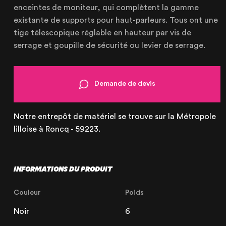
enceintes de moniteur, qui complètent la gamme
OUR AGENCY
existante de supports pour haut-parleurs. Tous ont une
OUR EXPERTISE
tige télescopique réglable en hauteur par vis de
serrage et goupille de sécurité ou levier de serrage.
OUR ACCOMPANIMENT
OUR REALISATIONS
RENTAL PRODUCTS
Demande de devis
PRODUCTS FOR SALE
Notre entrepôt de matériel se trouve sur la Métropole
lilloise à Roncq - 59223.
INFORMATIONS DU PRODUIT
Lille
21 Avenue de l'Europe
59223 Roncq, France
Couleur
Poids
+33 (3) 74 49 25 11
Noir
6