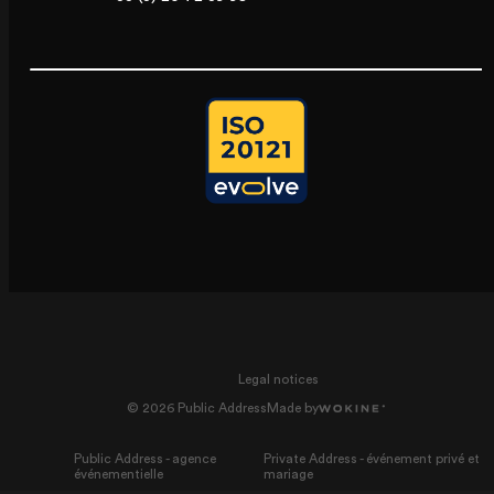
Legal notices
© 2026 Public Address
Made by
Public Address - agence
Private Address - événement privé et
événementielle
mariage