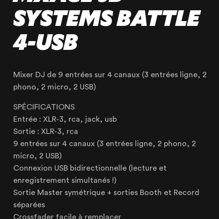
SYSTEMS BATTLE
4-USB
OUR AGENCY
OUR EXPERTISE
Mixer DJ de 9 entrées sur 4 canaux (3 entrées ligne, 2
phono, 2 micro, 2 USB)
OUR ACCOMPANIMENT
OUR REALISATIONS
SPÉCIFICATIONS
Entrée : XLR-3, rca, jack, usb
RENTAL PRODUCTS
Sortie : XLR-3, rca
PRODUCTS FOR SALE
9 entrées sur 4 canaux (3 entrées ligne, 2 phono, 2
micro, 2 USB)
Connexion USB bidirectionnelle (lecture et
enregistrement simultanés !)
Sortie Master symétrique + sorties Booth et Record
séparées
Lille
Crossfader facile à remplacer