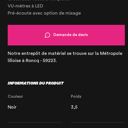
21 Avenue de l'Europe
59223 Roncq, France
VU-mètres à LED
+33 (3) 74 49 25 11
Pré-écoute avec option de mixage
Demande de devis
Paris
20 Rue Cambon
75001 Paris, France
Notre entrepôt de matériel se trouve sur la Métropole
+33 (1) 44 50 40 70
lilloise à Roncq - 59223.
INFORMATIONS DU PRODUIT
Le Touquet
Couleur
Poids
62520 Le Touquet, France
Noir
3,5
+33 (3) 20 72 39 98