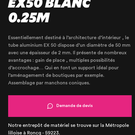
EX50 BLANC
0.25M
Essentiellement destiné à l’architecture d’intérieur , le
tube aluminium EX 50 dispose d’un diamètre de 50 mm
avec une épaisseur de 2 mm. Il présente de nombreux
OUR AGENCY
avantages : gain de place , multiples possibilités
OUR EXPERTISE
d’accrochage… Qui en font un support idéal pour
l’aménagememt de boutiques par exemple.
OUR ACCOMPANIMENT
Assemblage par manchons coniques.
OUR REALISATIONS
RENTAL PRODUCTS
Demande de devis
PRODUCTS FOR SALE
Notre entrepôt de matériel se trouve sur la Métropole
lilloise à Roncq - 59223.