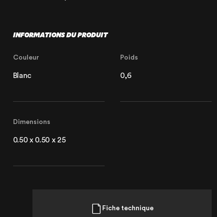
Lille
INFORMATIONS DU PRODUIT
21 Avenue de l'Europe
59223 Roncq, France
+33 (3) 74 49 25 11
Couleur
Poids
Blanc
0,6
Paris
20 Rue Cambon
Dimensions
75001 Paris, France
+33 (1) 44 50 40 70
0.50 x 0.50 x 25
Le Touquet
62520 Le Touquet, France
Fiche technique