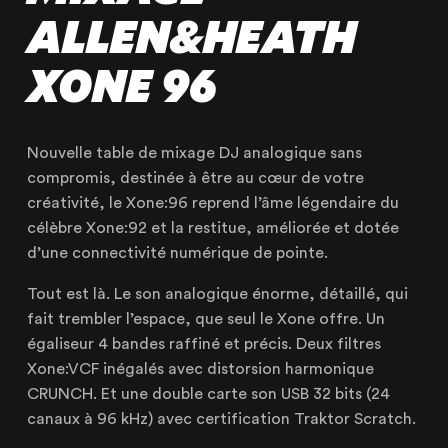
ALLEN&HEATH
XONE 96
Nouvelle table de mixage DJ analogique sans
compromis, destinée à être au cœur de votre
créativité, le Xone:96 reprend l’âme légendaire du
OUR AGENCY
célèbre Xone:92 et la restitue, améliorée et dotée
d’une connectivité numérique de pointe.
OUR EXPERTISE
Tout est là. Le son analogique énorme, détaillé, qui
OUR ACCOMPANIMENT
fait trembler l’espace, que seul le Xone offre. Un
OUR REALISATIONS
égaliseur 4 bandes raffiné et précis. Deux filtres
RENTAL PRODUCTS
Xone:VCF inégalés avec distorsion harmonique
CRUNCH. Et une double carte son USB 32 bits (24
PRODUCTS FOR SALE
canaux à 96 kHz) avec certification Traktor Scratch.