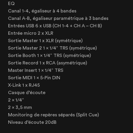
EQ
62520 Le Touquet, France
Canal 1-4, égaliseur à 4 bandes
+33 (3) 20 72 39 98
Canal A-B, égaliseur paramétrique à 3 bandes
Entrées USB 6 x USB (CH 1-4 + CH A – CH B)
Entrée micro 2 x XLR
Sortie Master 1 x XLR (symétrique)
Sortie Master 2 1 x 1/4″ TRS (symétrique)
Sortie Booth 1 x 1/4″ TRS (symétrique)
Sortie Record 1 x RCA (asymétrique)
Master Insert 1 x 1/4″ TRS
Sortie MIDI 1 x 5-Pin DIN
X-Link 1 x RJ45
Casque d’écoute
2 x 1/4″
2 x 3,5 mm
Monitoring de repères séparés (Split Cue)
Niveau d’écoute 20dB