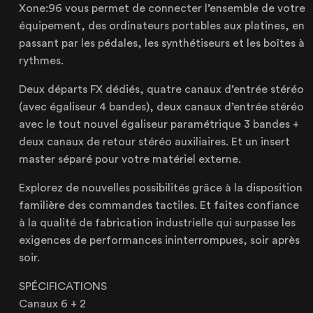
Xone:96 vous permet de connecter l’ensemble de votre
équipement, des ordinateurs portables aux platines, en
passant par les pédales, les synthétiseurs et les boîtes à
rythmes.
Lille
21 Avenue de l'Europe
Deux départs FX dédiés, quatre canaux d’entrée stéréo
59223 Roncq, France
(avec égaliseur 4 bandes), deux canaux d’entrée stéréo
+33 (3) 74 49 25 11
avec le tout nouvel égaliseur paramétrique 3 bandes +
deux canaux de retour stéréo auxiliaires. Et un insert
master séparé pour votre matériel externe.
Paris
Explorez de nouvelles possibilités grâce à la disposition
20 Rue Cambon
familière des commandes tactiles. Et faites confiance
75001 Paris, France
à la qualité de fabrication industrielle qui surpasse les
+33 (1) 44 50 40 70
exigences de performances ininterrompues, soir après
soir.
SPÉCIFICATIONS
Le Touquet
Canaux 6 + 2