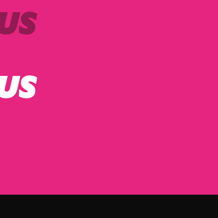
US
US