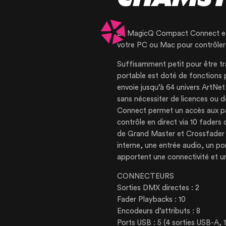
Le MagicQ Compact Connect est 
votre PC ou Mac pour contrôler l
Suffisamment petit pour être t
portable est doté de fonctions p
envoie jusqu’à 64 univers ArtNet
sans nécessiter de licences ou
OUR AGENCY
Connect permet un accès aux par
contrôle en direct via 10 faders
de Grand Master et Crossfader d
OUR EXPERTI
interne, une entrée audio, un p
apportent une connectivité et 
OUR ACCOMP
CONNECTEURS
Sorties DMX directes : 2
Fader Playbacks : 10
OUR REALISA
Encodeurs d’attributs : 8
Ports USB : 5 (4 sorties USB-A, 