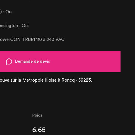
UCTS
) : Oui
ensington : Oui
R SALE
k powerCON TRUE1 110 à 240 VAC
Demande de devis
ouve sur la Métropole lilloise à Roncq - 59223.
Poids
6.65