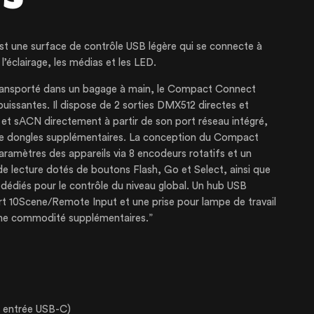
une surface de contrôle USB légère qui se connecte à
’éclairage, les médias et les LED.
ransporté dans un bagage à main, le Compact Connect
uissantes. Il dispose de 2 sorties DMX512 directes et
 et sACN directement à partir de son port réseau intégré,
 de dongles supplémentaires. La conception du Compact
amètres des appareils via 8 encodeurs rotatifs et un
 de lecture dotés de boutons Flash, Go et Select, ainsi que
édiés pour le contrôle du niveau global. Un hub USB
SE
ort 10Scene/Remote Input et une prise pour lampe de travail
une commodité supplémentaires.”
ANIMENT
TIONS
1 entrée USB-C)