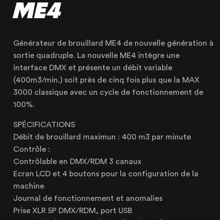
ME4
Générateur de brouillard ME4 de nouvelle génération à
sortie quadruple. La nouvelle ME4 intègre une
OUR AGENCY
interface DMX et présente un débit variable
OUR EXPERTISE
(400m3/min.) soit près de cinq fois plus que la MAX
OUR ACCOMPANIMENT
3000 classique avec un cycle de fonctionnement de
100%.
OUR REALISATIONS
SPÉCIFICATIONS
RENTAL PRODUCTS
Débit de brouillard maximun : 400 m3 par minute
PRODUCTS FOR SALE
Contrôle :
Contrôlable en DMX/RDM 3 canaux
Ecran LCD et 4 boutons pour la configuration de la
machine
Journal de fonctionnement et anomalies
Lille
Prise XLR 5P DMX/RDM, port USB