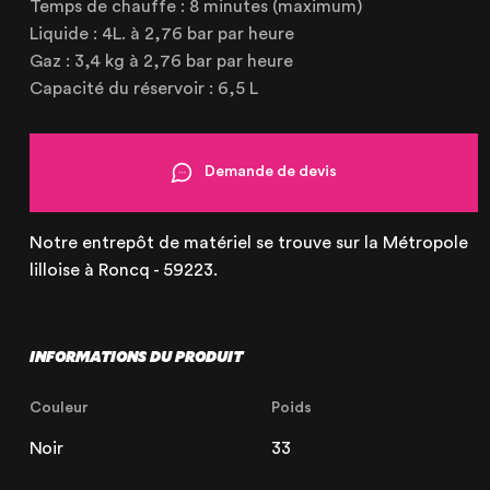
Temps de chauffe : 8 minutes (maximum)
21 Avenue de l'Europe
59223 Roncq, France
Liquide : 4L. à 2,76 bar par heure
+33 (3) 74 49 25 11
Gaz : 3,4 kg à 2,76 bar par heure
Capacité du réservoir : 6,5 L
Paris
Demande de devis
20 Rue Cambon
75001 Paris, France
+33 (1) 44 50 40 70
Notre entrepôt de matériel se trouve sur la Métropole
lilloise à Roncq - 59223.
Le Touquet
INFORMATIONS DU PRODUIT
62520 Le Touquet, France
Couleur
Poids
+33 (3) 20 72 39 98
Noir
33