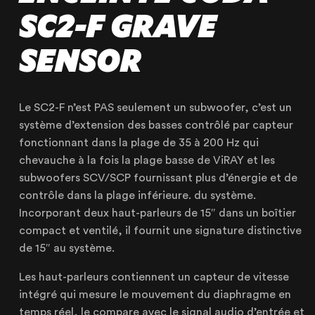
SC2-F GRAVE
SENSOR
Le SC2-F n’est PAS seulement un subwoofer, c’est un
système d’extension des basses contrôlé par capteur
OUR AGENCY
fonctionnant dans la plage de 35 à 200 Hz qui
chevauche à la fois la plage basse de ViRAY et les
OUR EXPERTISE
subwoofers SCV/SCP fournissant plus d’énergie et de
OUR ACCOMPANIMENT
contrôle dans la plage inférieure. du système.
Incorporant deux haut-parleurs de 15″ dans un boîtier
OUR REALISATIONS
compact et ventilé, il fournit une signature distinctive
RENTAL PRODUCTS
de 15″ au système.
PRODUCTS FOR SALE
Les haut-parleurs contiennent un capteur de vitesse
intégré qui mesure le mouvement du diaphragme en
temps réel, le compare avec le signal audio d’entrée et