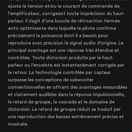
ajuste la tension et/ou le courant de commande de
l’amplificateur, corrigeant toute imprécision du haut-
Lille
parleur. Il s’agit d’une boucle de rétroaction fermée
21 Avenue de l'Europe
auto-optimisante dans laquelle le pilote confirme
59223 Roncq, France
précisément la puissance dont il a besoin pour
+33 (3) 74 49 25 11
reproduire avec précision le signal audio d’origine. Le
principal avantage est une réponse très étendue et
contrôlée. Toute distorsion produite par le haut-
parleur ou l’enceinte est instantanément corrigée par
Paris
le retour. La technologie contrôlée par capteur
20 Rue Cambon
surpasse les conceptions de subwoofer
75001 Paris, France
conventionnelles en offrant des avantages mesurables
+33 (1) 44 50 40 70
et clairement audibles dans la réponse impulsionnelle,
le retard de groupe, la cascade et le domaine de
distorsion. Le retard de groupe réduit se traduit par
une reproduction des basses extrêmement précise et
Le Touquet
musicale.
62520 Le Touquet, France