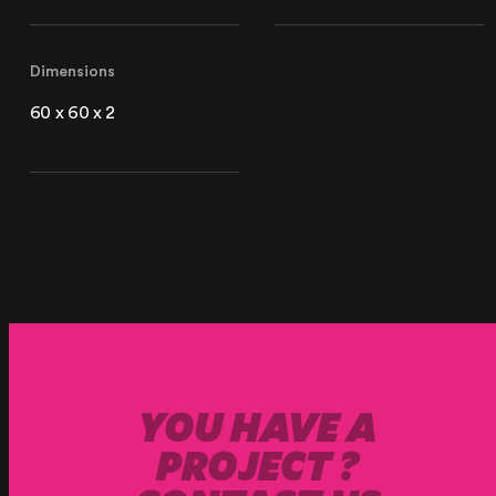
Paris
Dimensions
20 Rue Cambon
75001 Paris, France
60 x 60 x 2
+33 (1) 44 50 40 70
Le Touquet
62520 Le Touquet, France
+33 (3) 20 72 39 98
YOU HAVE A
PROJECT ?