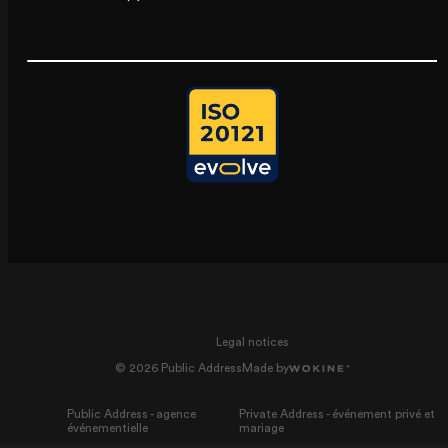
Legal notices
© 2026 Public Address
Made by
Public Address - agence
Private Address - événement privé et
événementielle
mariage