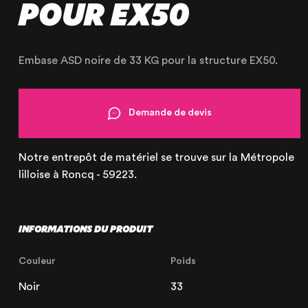
POUR EX50
OUR AGENCY
OUR EXPERTISE
Embase ASD noire de 33 KG pour la structure EX50.
OUR ACCOMPANIMENT
OUR REALISATIONS
RENTAL PRODUCTS
Demande de devis
PRODUCTS FOR SALE
Notre entrepôt de matériel se trouve sur la Métropole
lilloise à Roncq - 59223.
INFORMATIONS DU PRODUIT
Lille
21 Avenue de l'Europe
59223 Roncq, France
Couleur
Poids
+33 (3) 74 49 25 11
Noir
33