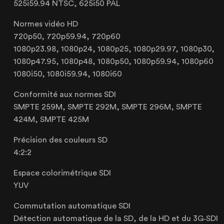
OUR REALISATIONS
525i59.94 NTSC, 625i50 PAL
RENTAL PRODUCTS
Normes vidéo HD
PRODUCTS FOR SALE
720p50, 720p59.94, 720p60
1080p23.98, 1080p24, 1080p25, 1080p29.97, 1080p30,
1080p47.95, 1080p48, 1080p50, 1080p59.94, 1080p60
1080i50, 1080i59.94, 1080i60
Conformité aux normes SDI
Lille
SMPTE 259M, SMPTE 292M, SMPTE 296M, SMPTE
21 Avenue de l'Europe
424M, SMPTE 425M
59223 Roncq, France
+33 (3) 74 49 25 11
Précision des couleurs SD
4:2:2
Espace colorimétrique SDI
Paris
YUV
20 Rue Cambon
Commutation automatique SDI
75001 Paris, France
Détection automatique de la SD, de la HD et du 3G‑SDI
+33 (1) 44 50 40 70