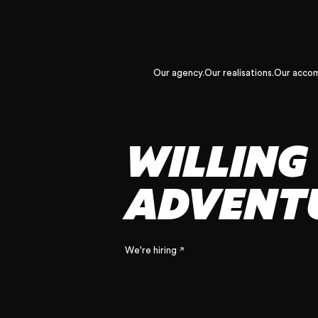
Our agency.
Our realisations.
Our acco
WILLING 
ADVENTU
We're hiring