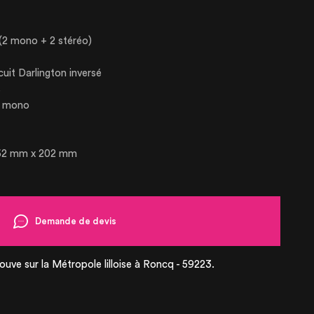
 (2 mono + 2 stéréo)
SE
uit Darlington inversé
s
ANIMENT
s mono
TIONS
 62 mm x 202 mm
UCTS
Demande de devis
R SALE
ouve sur la Métropole lilloise à Roncq - 59223.