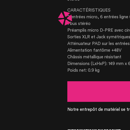
OUR AGENCY
CARACTÉRISTIQUES
2 entrées micro, 6 entrées ligne
OUR EXPERTI
1 bus stéréo
Préamplis micro D-PRE avec circ
Sorties XLR et Jack symétrique
OUR ACCOMP
Atténuateur PAD sur les entrée
Alimentation fantôme +48V
Châssis métallique résistant
OUR REALISA
Dimensions (LxHxP): 149 mm x
Poids net: 0.9 kg
RENTAL PROD
PRODUCTS FO
Notre entrepôt de matériel se tr