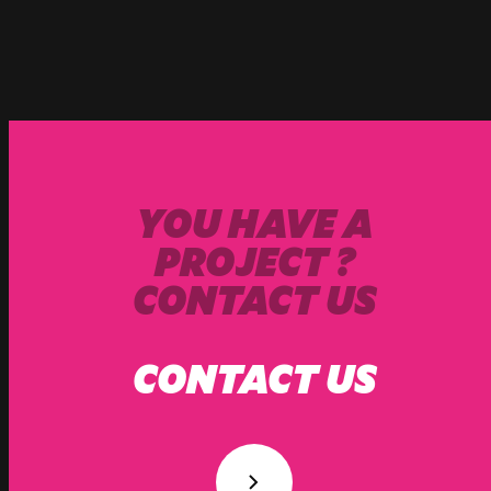
Paris
20 Rue Cambon
75001 Paris, France
+33 (1) 44 50 40 70
YOU HAVE A
Le Touquet
PROJECT ?
62520 Le Touquet, France
CONTACT US
+33 (3) 20 72 39 98
CONTACT US