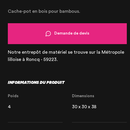
OUR AGENCY
OUR EXPERTISE
Cache-pot en bois pour bambous.
OUR ACCOMPANIMENT
OUR REALISATIONS
Demande de devis
RENTAL PRODUCTS
PRODUCTS FOR SALE
Notre entrepôt de matériel se trouve sur la Métropole
lilloise à Roncq - 59223.
INFORMATIONS DU PRODUIT
Lille
Poids
Dimensions
21 Avenue de l'Europe
59223 Roncq, France
4
30 x 30 x 38
+33 (3) 74 49 25 11