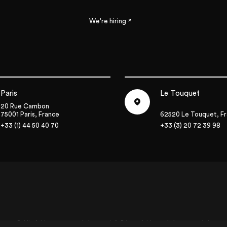
We're hiring
Paris
Le Touquet
20 Rue Cambon
75001 Paris, France
62520 Le Touquet, F
+33 (1) 44 50 40 70
+33 (3) 20 72 39 98
aris
Le Touquet
20 Rue Cambon
5001 Paris, France
62520 Le Touquet, Fra
33 (1) 44 50 40 70
+33 (3) 20 72 39 98
Public Address - agence événementielle
Private Address - événement privé et ma