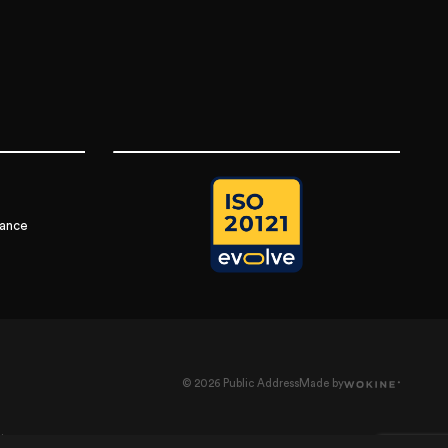
rance
© 2026 Public Address
Made by
nce
riage