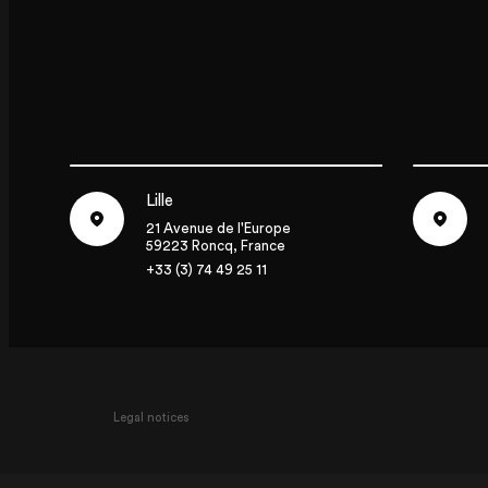
Lille
21 Avenue de l'Europe
59223 Roncq, France
+33 (3) 74 49 25 11
Lille
P
Legal notices
21 Avenue de l'Europe
59223 Roncq, France
7
+33 (3) 74 49 25 11
+