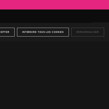
nce
CEPTER
INTERDIRE TOUS LES COOKIES
PERSONNALISER
sations.
Nos produits à louer.
Nos produits à vendre.
E REJOINDRE
URE ?