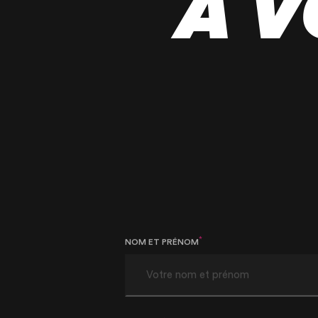
À V
*
NOM ET PRÉNOM
*