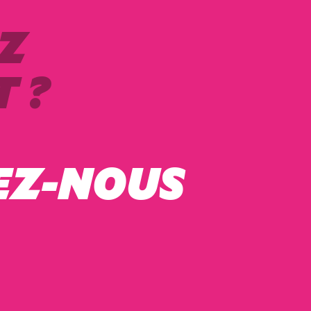
Z
 ?
EZ-NOUS