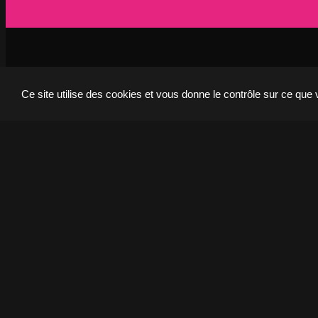
Lille
P
21 Avenue de l'Europe
59223 Roncq, France
7
+33 (3) 74 49 25 11
+
Ce site utilise des cookies et vous donne le contrôle sur ce que