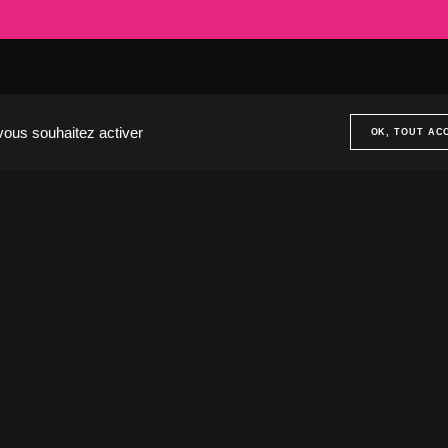
aris
Le Touquet
20 Rue Cambon
5001 Paris, France
62520 Le Touquet, Fra
33 (1) 44 50 40 70
+33 (3) 20 72 39 98
 vous souhaitez activer
OK, TOUT AC
Notre agence.
Nos expertises.
Nos réali
ENVIE D
L'AVENT
Nous recrutons