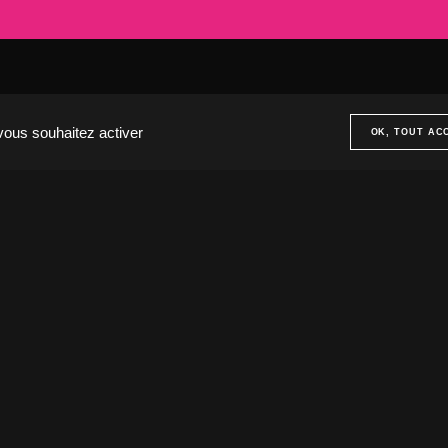
aris
Le Touquet
20 Rue Cambon
5001 Paris, France
62520 Le Touquet, Fra
33 (1) 44 50 40 70
+33 (3) 20 72 39 98
 vous souhaitez activer
OK, TOUT AC
Notre agence.
Nos expertises.
Nos réali
ENVIE D
L'AVENT
Nous recrutons