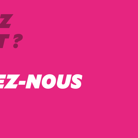
Z
 ?
EZ-NOUS