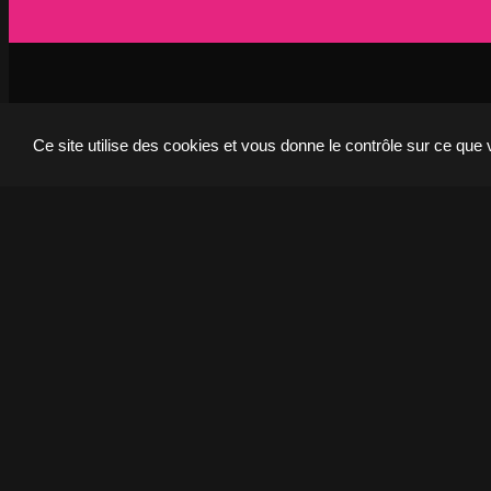
Lille
P
21 Avenue de l'Europe
59223 Roncq, France
7
+33 (3) 74 49 25 11
+
Ce site utilise des cookies et vous donne le contrôle sur ce que