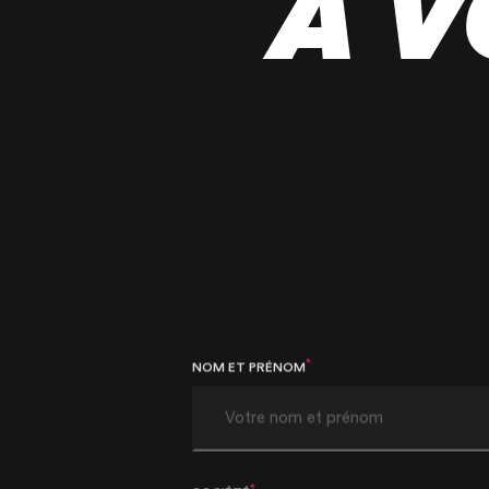
À V
*
NOM ET PRÉNOM
*