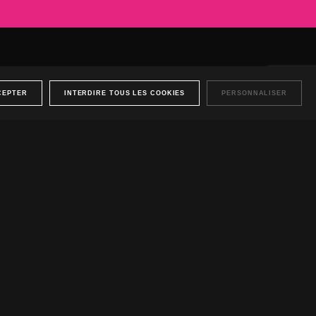
nce
CEPTER
INTERDIRE TOUS LES COOKIES
PERSONNALISER
sations.
Nos produits à louer.
Nos produits à vendre.
E REJOINDRE
URE ?